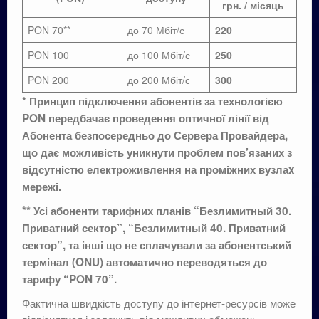
грн. / місяць
PON 70**
до 70 Мбіт/с
220
PON 100
до 100 Мбіт/с
250
PON 200
до 200 Мбіт/с
300
* Принцип підключення абонентів за технологією
PON передбачає проведення оптичної лінії від
Абонента безпосередньо до Сервера Провайдера,
що дає можливість уникнути проблем пов’язаних з
відсутністю електроживлення на проміжних вузлаx
мережі.
** Усі абоненти тарифних планів “Безлимитный 30.
Приватний сектор”, “Безлимитный 40. Приватний
сектор”, та інші що не сплачували за абонентський
термінал (ONU) автоматично переводяться до
тарифу “PON 70”.
Фактична швидкість доступу до інтернет-ресурсів може