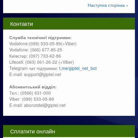
Наступна сторінка »
Контакти
Служба технічної підтримки:
Vodafone:(099) 533-05-89(+Viber)
Vodafone: (066) 677-85-25
Київстар: (097) 733-62-86
Lifecell: (063) 061-26-22 (+Viber)
Telegram чат підтримки:
t.me/giptel_net_bot
E-mail: support@giptel.net
Абонентський відділ:
Тел.: (0566) 631-000
Viber: (099) 533-05-89
E-mail: abonotdel@giptel.net
Сплатити онлайн