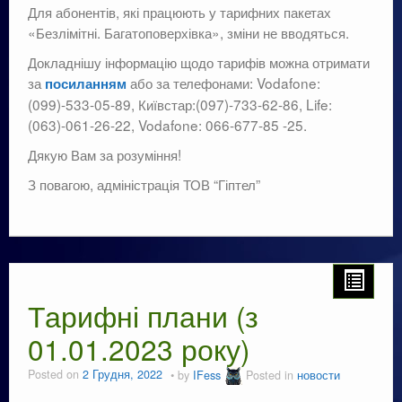
Для абонентів, які працюють у тарифних пакетах
«Безлімітні. Багатоповерхівка», зміни не вводяться.
Докладнішу інформацію щодо тарифів можна отримати
за
або за телефонами: Vodafone:
посиланням
(099)-533-05-89, Київстар:(097)-733-62-86, Life:
(063)-061-26-22, Vodafone: 066-677-85 -25.
Дякую Вам за розуміння!
З повагою, адміністрація ТОВ “Гіптел”
Тарифні плани (з
01.01.2023 року)
Posted on
2 Грудня, 2022
by
IFess
Posted in
новости