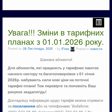
Увага!!! Зміни в тарифних
планах з 01.01.2026 року.
Posted on
28 Листопада, 2025
by
IFess
Posted in
новости
Шановні абоненти!
Для абонентів, які працюють у тарифних пакетах
часного сектору та багатоповерхівок з 01 січня
2026р. набувають сили нові ціни на поточні
тарифні плани! Тож перевірте та поповніть Ваш
рахунок заздалегідь!
Докладнішу інформацію щодо тарифів можна отримати
за
або за телефонами: Vodafone:
посиланням
(099)-533-05-89, Київстар:(097)-733-62-86, Life: