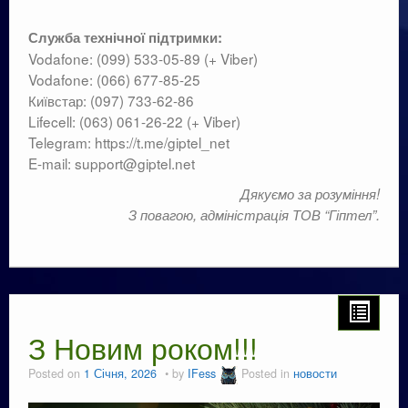
Служба технічної підтримки:
Vodafone: (099) 533-05-89 (+ Viber)
Vodafone: (066) 677-85-25
Київстар: (097) 733-62-86
Lifecell: (063) 061-26-22 (+ Viber)
Telegram: https://t.me/giptel_net
E-mail: support@giptel.net
Дякуємо за розуміння!
З повагою, адміністрація ТОВ “Гіптел”.
З Новим роком!!!
Posted on
1 Січня, 2026
by
IFess
Posted in
новости