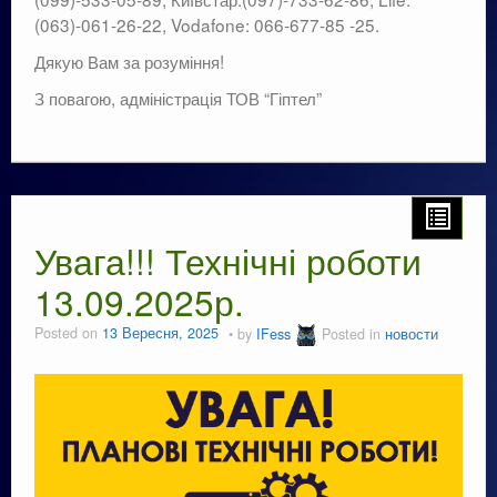
(063)-061-26-22, Vodafone: 066-677-85 -25.
Дякую Вам за розуміння!
З повагою, адміністрація ТОВ “Гіптел”
Увага!!! Технічні роботи
13.09.2025р.
Posted on
13 Вересня, 2025
by
IFess
Posted in
новости