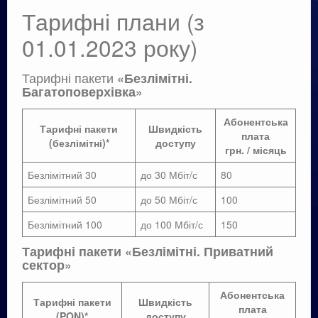
Тарифні плани (з
01.01.2023 року)
Тарифні пакети
«Безлімітні.
Багатоповерхівка»
Абонентська
Тарифні пакети
Швидкість
плата
(безлімітні)*
доступу
грн. / місяць
Безлімітний 30
до 30 Мбіт/с
80
Безлімітний 50
до 50 Мбіт/с
100
Безлімітний 100
до 100 Мбіт/с
150
Тарифні пакети «Безлімітні. Приватний
сектор»
Абонентська
Тарифні пакети
Швидкість
плата
(PON)*
доступу