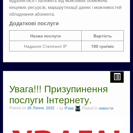
відрізнятися і залежить від можливих обмежень
кінцевих ресурсів, маршрутизації даних і можливостей
обладнання абонента.
Додаткові послуги
Назва послуги
Вартість
Надання Статичної ІР
100 грн/міс
Увага!!! Призупинення
послуги Інтернету.
Posted on
26 Липня, 2022
by
IFess
Posted in
новости