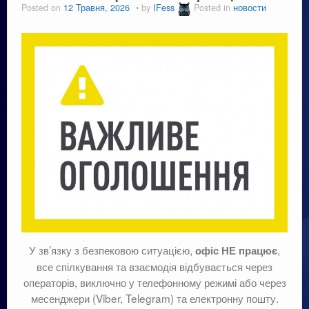
Телефонія
Posted on
12 Травня, 2026
by
IFess
Posted in
новости
Особистий кабінет
Про Компанію
У зв’язку з безпековою ситуацією,
,
офіс НЕ працює
все спілкування та взаємодія відбувається через
операторів, виключно у телефонному режимі або через
месенджери (Viber, Telegram) та електронну пошту.