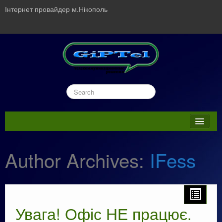
Інтернет провайдер м.Нікополь
Головна
Author Archives:
IFess
Новини
Інтернет і передача даних
Як сплатити
Увага! Офіс НЕ працює.