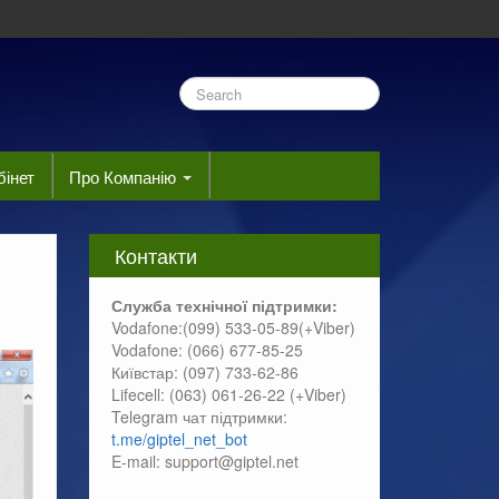
бінет
Про Компанію
Контакти
Служба технічної підтримки:
Vodafone:(099) 533-05-89(+Viber)
Vodafone: (066) 677-85-25
Київстар: (097) 733-62-86
Lifecell: (063) 061-26-22 (+Viber)
Telegram чат підтримки:
t.me/giptel_net_bot
E-mail: support@giptel.net