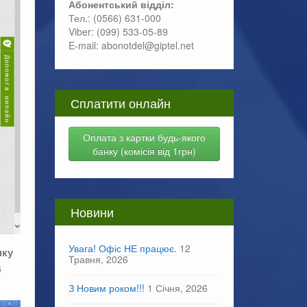
Абонентський відділ:
Тел.: (0566) 631-000
Viber: (099) 533-05-89
E-mail: abonotdel@giptel.net
Сплатити онлайн
Оплата з картки будь-якого
банку (комісія від 1грн)
Новини
Увага! Офіс НЕ працює.
12
нку
Травня, 2026
В
З Новим роком!!!
1 Січня, 2026