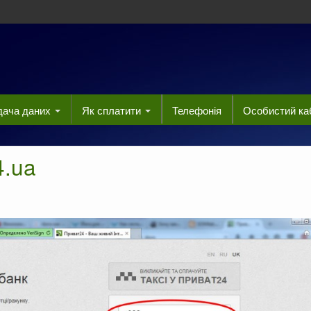
едача даних
Як сплатити
Телефонія
Особистий ка
4.ua