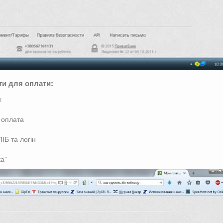
ити для оплати:
т
 оплата
ІБ та логін
а”