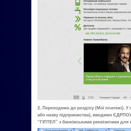
2. Переходимо до розділу (Мої платежі). У
або назву підприємства), вводимо ЄДРПОУ
“ГІПТЕЛ” з банківськими реквізитами для 