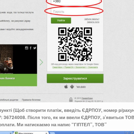
 пункті (Щоб створити платіж, введіть ЄДРПОУ, номер р/раху
: 36724008. Після того, як ми ввели ЄДРПОУ, з’явиться ТО
оплати. Ми натискаємо на напис “ГІПТЕЛ”, ТОВ”