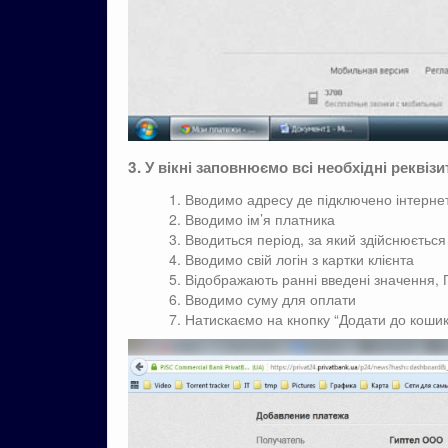
3. У вікні заповнюємо всі необхідні реквіз
Вводимо адресу де підключено інтерне
Вводимо ім’я платника
Вводиться період, за який здійснюється
Вводимо свій логін з картки клієнта
Відображають ранні введені значення, П
Вводимо суму для оплати
Натискаємо на кнопку “Додати до кошик